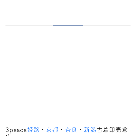
3peace
姫路
・
京都
・
奈良
・
新潟
古着卸売倉