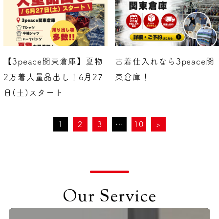
【3peace関東倉庫】夏物
古着仕入れなら3peace関
2万着大量品出し！6月27
東倉庫！
日(土)スタート
1
2
3
…
10
>
Our Service