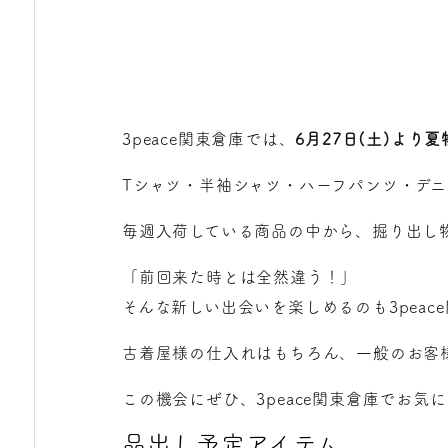
3peace関東倉庫では、
6月27日(土)より
Tシャツ・半袖シャツ・ハーフパンツ・デ
毎週入荷している商品の中から、掘り出し
「前回来た時とは全然違う！」
そんな新しい出会いを楽しめるのも3peac
古着屋様の仕入れはもちろん、一般のお客
この機会にぜひ、3peace関東倉庫でお
品出し予定アイテム