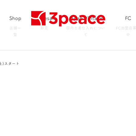
Shop
Wholesale
Japan Vintage
FC
店舗一
卸売
国内古着仕入れについ
FC加盟店
覧
て
中
土)スタート