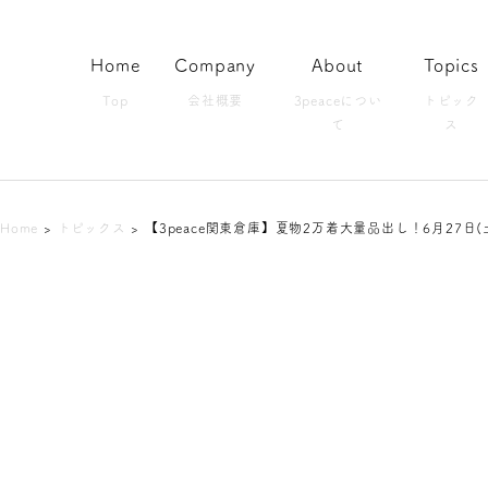
Home
Company
About
Topics
Top
会社概要
3peaceについ
トピック
て
ス
Home
>
トピックス
>
【3peace関東倉庫】夏物2万着大量品出し！6月27日(