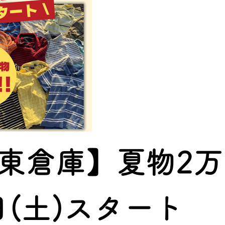
e関東倉庫】夏物2
日(土)スタート