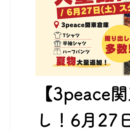
【3peac
し！6月27