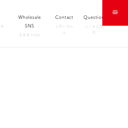
Wholesale
Contact
Question
SNS
募集
お問い合わ
よくある質
せ
問
各倉庫のSNS