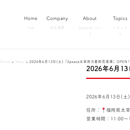
Home
Company
About
Topics
Top
会社概要
3peaceについ
トピック
て
ス
Home
>
News
>
2026年6月13日(土)「3peace太宰府古着卸売倉庫」OPEN
2026年6月1
2026年6月13日(
住所：
福岡県太宰
営業時間：11:00～1