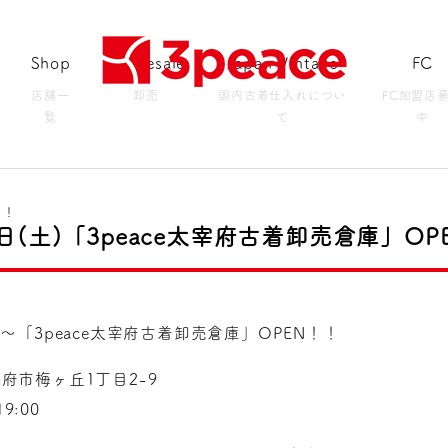
Shop
Wholesale
Japan Vintage
FC
店舗一
卸売
国内古着仕入れについ
FC加盟店
覧
て
中
！！
3日(土)「3peace太宰府古着卸売倉庫」OP
土)〜「3peace太宰府古着卸売倉庫」OPEN！！
府市梅ヶ丘1丁目2-9
9:00