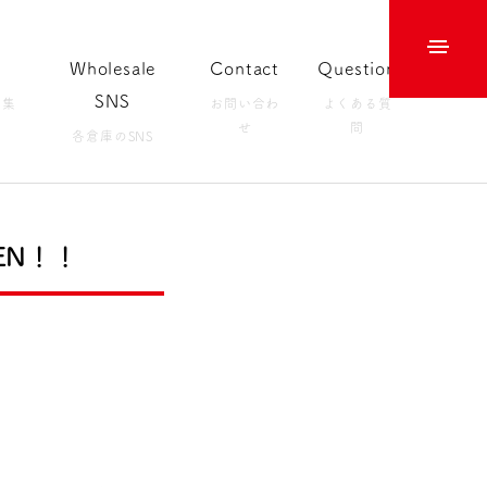
Wholesale
Contact
Question
SNS
募集
お問い合わ
よくある質
せ
問
各倉庫のSNS
EN！！